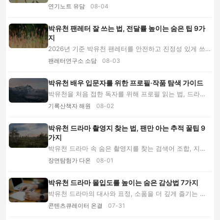
캐릭터 몰입도와 재시청 가치를 비교합니다. 성...
연기노트 유담
08-04
박유천 팬레터 잘 쓰는 법, 전달률 높이는 숨은 팁 9가
지
2026년 기준 박유천 팬레터를 안전하고 진정성 있게 쓰
는 방법을 소개합니다. 공식 주소 확인부터 문장 ...
팬레터연구소 소담
08-03
박유천 배우 입문자를 위한 프로필·작품 탐색 가이드
박유천을 처음 접한 독자를 위해 프로필 읽는 법, 드라마
와 영화 구분, 연기 관찰 기준, 2026년 활동 정...
기록산책자 해원
08-02
박유천 드라마 촬영지 찾는 법, 팬만 아는 추적 꿀팁 9
가지
박유천 드라마 속 숨은 촬영지를 찾는 검색어 조합, 지도·
로드뷰 판별법, 방문 전 확인사항과 팬 아카이...
장면탐험가 다온
08-01
박유천 드라마 몰입도를 높이는 숨은 감상법 7가지
박유천 드라마의 대사와 표정, 소품을 더 깊게 즐기는 숨
은 감상 팁을 소개합니다. 음향 설정부터 회차 ...
콘텐츠큐레이터 온결
07-31