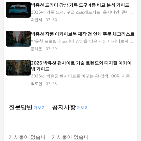
박유천 드라마 감상 기록 도구 4종 비교 분석 가이드
2026년 기준 노션, 구글 스프레드시트, 옵시디언, 종이 노
트로 박유천 드라마 감상과 프로필 자료를 기...
차민서
07-30
박유천 작품 아카이브북 제작 전 인쇄 주문 체크리스트
박유천 프로필과 드라마 감상을 담은 개인 아카이브북 제
작 가이드입니다. 자료 출처와 저작권, 판형·용...
문채온
07-29
2026 박유천 팬사이트 기술 트렌드와 디지털 아카이
빙 가이드
2026년 박유천 팬사이트를 바꾸는 AI 검색, OCR, 자동 자
막, 구조화 데이터와 출처 검증 흐름을 살펴보...
백도현
07-28
질문답변
공지사항
더보기
더보기
게시물이 없습니
게시물이 없습니