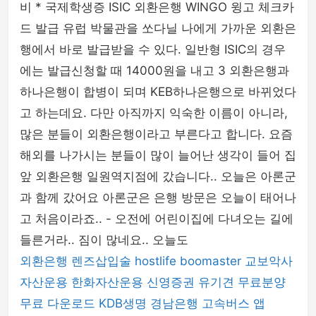
비 * 국제학생증 ISIC 외환은행 WINGO 윙고 체크카
드 발급 유럽 박물관을 쏘다닐 나에게 가까운 외환은
행에서 바로 발급받을 수 있다. 일반형 ISIC의 경우
에는 발급신청할 때 14000원을 내고 3 외환은행과
하나은행이 합병이 되며 KEB하나은행으로 바뀌었다
고 하는데요. 다만 아직까지 익숙한 이름이 아니라,
많은 분들이 외환은행이라고 부른다고 합니다. 요즘
해외를 나가시는 분들이 많이 늘어난 생각이 들어 집
앞 외환은행 일원역지점에 갔습니다.. 오늘은 아론군
과 함께 갔어요 아론군은 은행 방문은 오늘이 태어나
고 처음이라죠.. - 오전에 어린이집에 다녀오는 길에
들른거라.. 짐이 많네요.. 오늘도
외환은행
렌즈삽입술
hostlife
boomaster
교보악사
자산운용
한화자산운용
신영증권
유기견 무료분양
무료 다운로드
KDB생명
경남은행
고속버스 앱