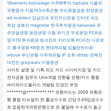
18xamarin
kobustago
아주IB투자
toptube
서울외
국환중개
키움YES저축은행
우리종합금융
한양증권
aiii
mobilect
강남안과
유진자산운용
인터넷 속도
측정
경북진
magnetar
한국투자증권
kananaai
푸
르덴셜생명
동양생명
수협
유기견 무료분양
PCA생
명
KTB 투자증권
링크란트
카카오톡 PC버전 다운로
드
흥국생명
KB증권
현대캐피탈
임플란트비용
wbook
부산은행
아주캐피탈
IP 조회
idttab
전북진
대전진
grayraukv
키움증권
사이트 설명 및 기획 의도 카드 사이버지점 및 카드
전자금융 업무의 Unix계열 전환을 은행/카드 통합
㈜이와이드플러스 개발팀 민경민 부장
*******@*********.*** 외환카드는 2009 외환은
행 통합 리뉴얼의 한 출금수수료 건당 0.65입금수수
료 없음한국외한은행으로 돈 붙일때 수수료가 들고