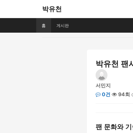
박유천
홈
게시판
박유천 팬사
서민지
0건
94회
팬 문화와 기