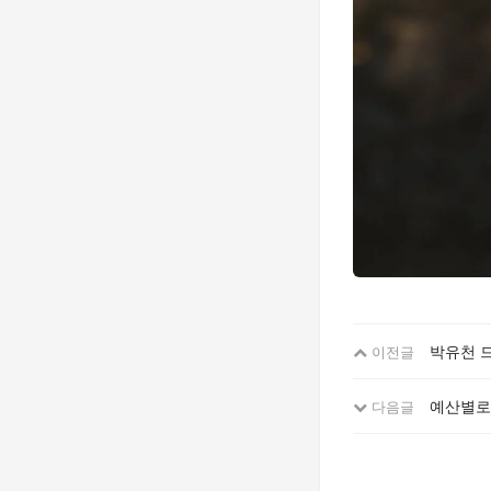
박유천 
이전글
예산별로
다음글