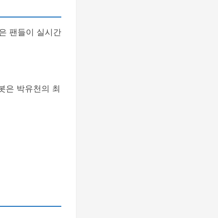
봇은 팬들이 실시간
팅봇은 박유천의 최